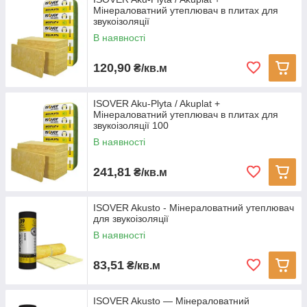
утеплювача або пінопласту.
Мінераловатний утеплювач в плитах для
Внизу сторінки є приклади використання скловати в різних
звукоізоляції
конструкціях. Якщо у Вас виникли питання по застосуванню -
В наявності
Ви завжди можете отримати консультацію у менеджера.
120,90
₴/кв.м
ISOVER Aku-Plyta / Akuplat +
Мінераловатний утеплювач в плитах для
звукоізоляції 100
В наявності
241,81
₴/кв.м
ISOVER Akusto - Мінераловатний утеплювач
для звукоізоляції
В наявності
83,51
₴/кв.м
ISOVER Akusto — Мінераловатний