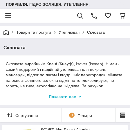
ПОКРІВЛЯ. ГІДРОІЗОЛЯЦІЯ. УТЕПЛЕННЯ.
Товари та послуги
Утеплювач
Скловата
Скловата
Скловата виробників Knauf (Кнауф), Isover (Ізовер), Німан -
самий недорогий і надійний утеплювач для покрівлі,
мансарди, підлог по лагам і внутрішніх перегородок. Мінвата
на основі скляного волокна відмінно теплоизолируют, не
горить, не гниє, екологічно нешкідлива. За рахунок
унікального властивості скляних волокон до відновлення
Показати все
форми після деформації матеріал в упаковці стискається без
втрати механічних властивостей. Після розпакування
утеплювач "піднімається" і приймає початкову форму.
Поставляється цей утеплювач у рулонах, що допомагає
Сортування
0
Фільтри
істотно заощадити на транспортуванні. Скловати в машину
поміститься в три рази більше, ніж, наприклад, базальтового
ISOVER Aku-Plyta / Akuplat +