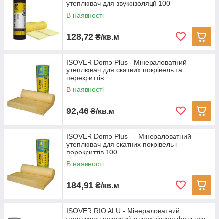
утеплювач для звукоізоляції 100
В наявності
128,72
₴/кв.м
ISOVER Domo Plus - Мінераловатний
утеплювач для скатних покрівель та
перекриттів
В наявності
92,46
₴/кв.м
ISOVER Domo Plus — Мінераловатний
утеплювач для скатних покрівель і
перекриттів 100
В наявності
184,91
₴/кв.м
ISOVER RIO ALU - Мінераловатний
утеплювач покритий алюмінієвою фольгою