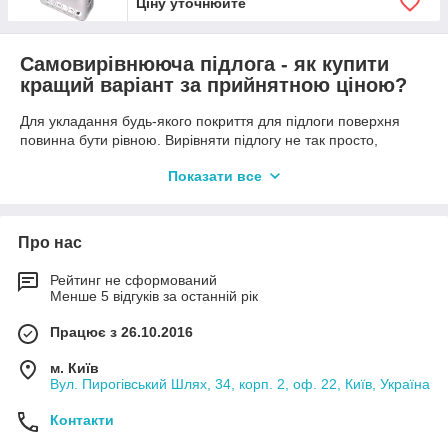
Ціну уточнюйте
Самовирівнююча підлога - як купити
кращий варіант за прийнятною ціною?
Для укладання будь-якого покриття для підлоги поверхня
повинна бути рівною. Вирівняти підлогу не так просто,
потрібні певні навички. Але зараз процес став набагато
Показати все
легшим завдяки суміші, що самовирівнюється, купити яку
можна в будівельних магазинах.
Про нас
Завдяки подібним матеріалам вирівняти поверхню можна
самостійно. Для досягнення хорошого результату достатньо
Рейтинг не сформований
дотримуватися інструкції, вказаної на упаковці товару.
Менше 5 відгуків за останній рік
Стяжка самовиравнівающаяся -
Працює з 26.10.2016
різновиди
м. Київ
На сучасному будівельному ринку представлена маса
Вул. Пирогівський Шлях, 34, корп. 2, оф. 22, Київ, Україна
матеріалів, які полегшують роботу при виконанні ремонту.
Можна купити наступні види самовирівнювальної суміші для
Контакти
підлоги: