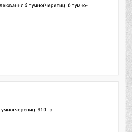
леювання бітумної черепиці бітумно-
тумної черепиці 310 гр