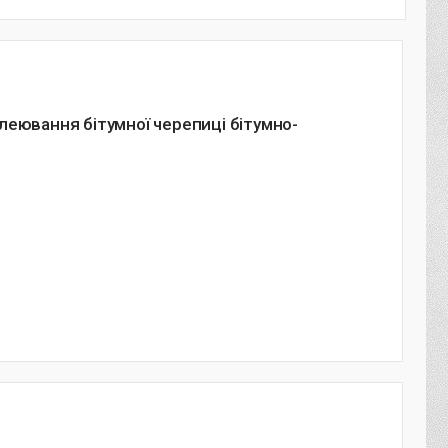
леювання бітумної черепиці бітумно-