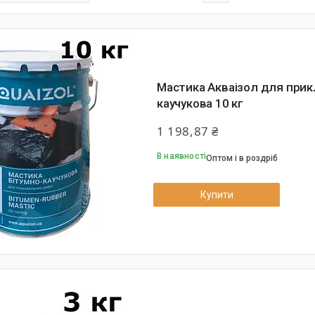
Мастика Акваізол для прик
каучукова 10 кг
1 198,87 ₴
В наявності
Оптом і в роздріб
Купити