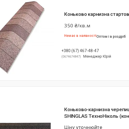
Коньково карнизна старто
350 ₴/кв.м
Немає в наявності
Оптом і в роздріб
+380 (67) 467-48-47
Менеджер Юрій
0674674847
Коньково-карнизна черепиц
SHINGLAS ТехноНіколь (кон
Ціну уточнюйте