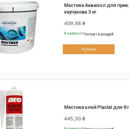
Мастика Акваізол для прик
каучукова 3 кг
409,98 ₴
В наявності
Оптом і в роздріб
Купити
Мастика клей Plastal для бі
445,30 ₴
В наявності