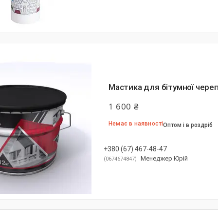
Мастика для бітумної череп
1 600 ₴
Немає в наявності
Оптом і в роздріб
+380 (67) 467-48-47
Менеджер Юрій
0674674847