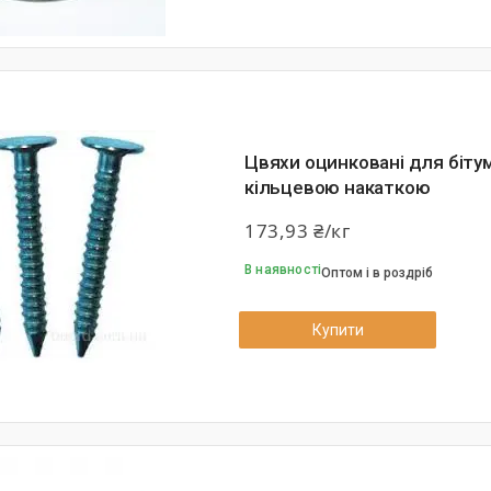
Цвяхи оцинковані для біту
кільцевою накаткою
173,93 ₴/кг
В наявності
Оптом і в роздріб
Купити