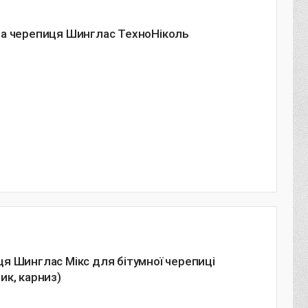
ва черепиця Шинглас ТехноНіколь
я Шинглас Мікс для бітумної черепиці
ик, карниз)