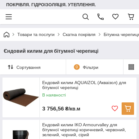
ПОКРІВЛЯ. ГІДРОІЗОЛЯЦІЯ. УТЕПЛЕННЯ.
Товари та послуги
Скатна покрівля
Бітумна черепиця
Єндовий килим для бітумної черепиці
Сортування
0
Фільтри
Ендовий килим AQUAIZOL (Акваізол) для
бітумної черепиці
В наявності
3 756,56
₴/кв.м
Ендовий килим IKO Armourvalley для
бітумної черепиці коричневий, червоний,
зелений, чорний, сірий